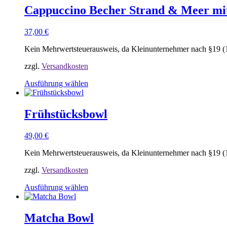
werden
Cappuccino Becher Strand & Meer mit
37,00
€
Kein Mehrwertsteuerausweis, da Kleinunternehmer nach §19 (
zzgl.
Versandkosten
Ausführung wählen
Dieses
Produkt
weist
Frühstücksbowl
mehrere
Varianten
49,00
€
auf.
Die
Kein Mehrwertsteuerausweis, da Kleinunternehmer nach §19 (
Optionen
können
zzgl.
Versandkosten
auf
der
Ausführung wählen
Produktseite
Dieses
gewählt
Produkt
werden
weist
Matcha Bowl
mehrere