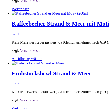
zzgl.
Versandkosten
auf
der
Weiterlesen
Produktseite
gewählt
werden
Kaffeebecher Strand & Meer mit Moti
37,00
€
Kein Mehrwertsteuerausweis, da Kleinunternehmer nach §19 (
zzgl.
Versandkosten
Ausführung wählen
Dieses
Produkt
weist
Frühstücksbowl Strand & Meer
mehrere
Varianten
49,00
€
auf.
Die
Kein Mehrwertsteuerausweis, da Kleinunternehmer nach §19 (
Optionen
können
zzgl.
Versandkosten
auf
der
Weiterlesen