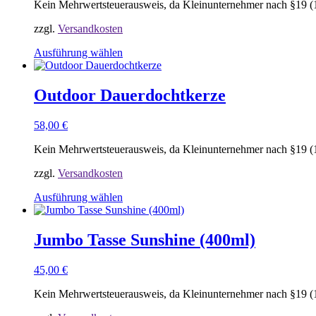
Kein Mehrwertsteuerausweis, da Kleinunternehmer nach §19 (
Optionen
können
zzgl.
Versandkosten
auf
der
Ausführung wählen
Produktseite
Dieses
gewählt
Produkt
werden
weist
Outdoor Dauerdochtkerze
mehrere
Varianten
58,00
€
auf.
Die
Kein Mehrwertsteuerausweis, da Kleinunternehmer nach §19 (
Optionen
können
zzgl.
Versandkosten
auf
der
Ausführung wählen
Produktseite
Dieses
gewählt
Produkt
werden
weist
Jumbo Tasse Sunshine (400ml)
mehrere
Varianten
45,00
€
auf.
Die
Kein Mehrwertsteuerausweis, da Kleinunternehmer nach §19 (
Optionen
können