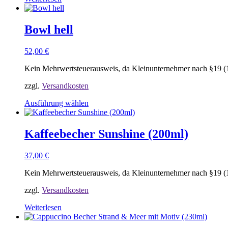
Produktseite
gewählt
werden
Bowl hell
52,00
€
Kein Mehrwertsteuerausweis, da Kleinunternehmer nach §19 (
zzgl.
Versandkosten
Ausführung wählen
Dieses
Produkt
weist
Kaffeebecher Sunshine (200ml)
mehrere
Varianten
37,00
€
auf.
Die
Kein Mehrwertsteuerausweis, da Kleinunternehmer nach §19 (
Optionen
können
zzgl.
Versandkosten
auf
der
Weiterlesen
Produktseite
gewählt