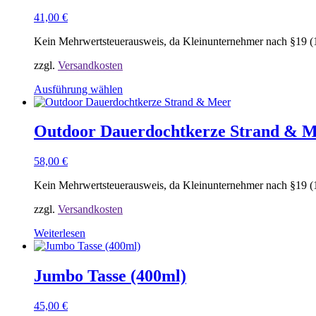
Varianten
41,00
€
auf.
Die
Kein Mehrwertsteuerausweis, da Kleinunternehmer nach §19 (
Optionen
können
zzgl.
Versandkosten
auf
der
Ausführung wählen
Produktseite
Dieses
gewählt
Produkt
werden
weist
Outdoor Dauerdochtkerze Strand & 
mehrere
Varianten
58,00
€
auf.
Die
Kein Mehrwertsteuerausweis, da Kleinunternehmer nach §19 (
Optionen
können
zzgl.
Versandkosten
auf
der
Weiterlesen
Produktseite
gewählt
werden
Jumbo Tasse (400ml)
45,00
€