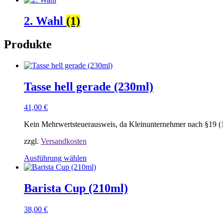
2. Wahl
(1)
Produkte
Tasse hell gerade (230ml)
41,00
€
Kein Mehrwertsteuerausweis, da Kleinunternehmer nach §19 (
zzgl.
Versandkosten
Ausführung wählen
Dieses
Produkt
weist
Barista Cup (210ml)
mehrere
Varianten
38,00
€
auf.
Die