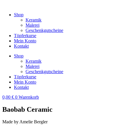
Zum
Inhalt
Shop
springen
Keramik
Malerei
Geschenkgutscheine
Töpferkurse
Mein Konto
Kontakt
Shop
Keramik
Malerei
Geschenkgutscheine
Töpferkurse
Mein Konto
Kontakt
0,00
€
0
Warenkorb
Baobab Ceramic
Made by Amelie Bergler